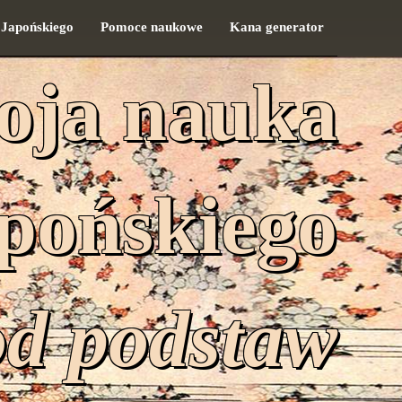
 Japońskiego
Pomoce naukowe
Kana generator
oja nauka
apońskiego
od podstaw