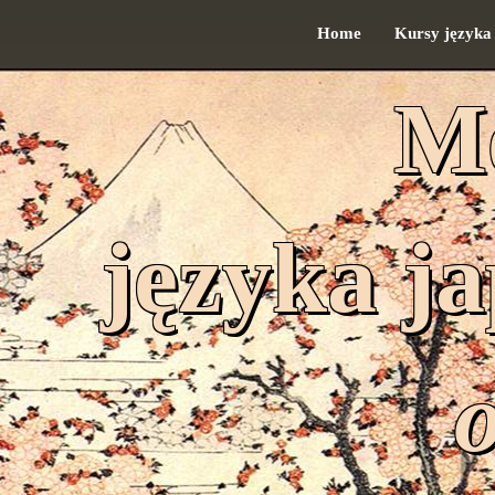
Home
Kursy języka
M
języka j