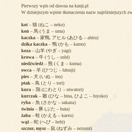
Pierwszy wpis od dawna na kanji.pl
W dzisiejszym wpisie tłumaczenia nazw najróżniejszych z
kot
– 猫 (ねこ – neko)
koń
– 馬 (うま – uma)
kaczka
– 家鴨, アヒル (あひる – ahiru)
dzika kaczka
– 鴨 (かも – kamo)
koza
– 山羊 (やぎ – yagi)
krowa
– 牛 (うし – ushi)
niedźwiedź
– 熊 (くま – kuma)
owca
– 羊 (ひつじ – hitsuji)
pies
– 犬 (いぬ – inu)
ptak
– 鳥 (とり – tori)
kura
– 鶏 (にわとり – niwatori)
kurczak
– 雛 (ひな – hina, ひよこ – hiyoko)
ryba
– 魚 (さかな – sakana)
świnia
– 豚 (ぶた – buta)
żaba
– 蛙 (かえる – kaeru)
wąż
– 蛇 (へび – hebi)
szczur, mysz
– 鼠 (ねずみ – nezumi)