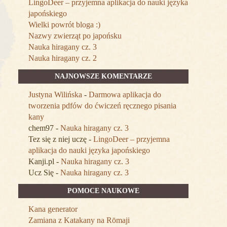
LingoDeer – przyjemna aplikacja do nauki języka
japońskiego
Wielki powrót bloga :)
Nazwy zwierząt po japońsku
Nauka hiragany cz. 3
Nauka hiragany cz. 2
NAJNOWSZE KOMENTARZE
Justyna Wilińska
-
Darmowa aplikacja do
tworzenia pdfów do ćwiczeń ręcznego pisania
kany
chem97
-
Nauka hiragany cz. 3
Tez się z niej uczę
-
LingoDeer – przyjemna
aplikacja do nauki języka japońskiego
Kanji.pl
-
Nauka hiragany cz. 3
Ucz Się
-
Nauka hiragany cz. 3
POMOCE NAUKOWE
Kana generator
Zamiana z Katakany na Rōmaji