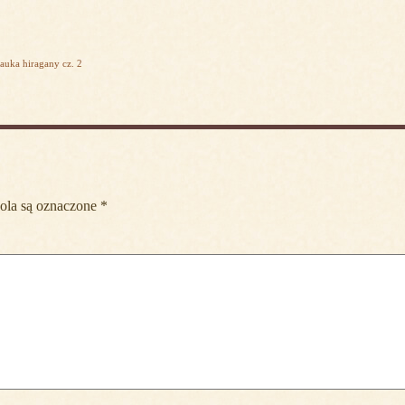
auka hiragany cz. 2
la są oznaczone
*