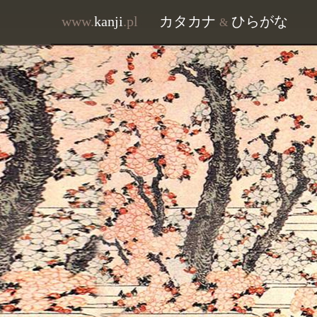
www.
kanji
.pl
カタカナ
ひらがな
&