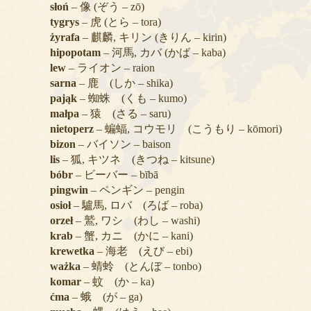
słoń
– 像 (ぞう – zō)
tygrys
– 虎 (とら – tora)
żyrafa
– 麒麟, キリン (きりん – kirin)
hipopotam
– 河馬, カバ (かば – kaba)
lew
– ライオン – raion
sarna
– 鹿 (しか – shika)
pająk
– 蜘蛛 (くも – kumo)
małpa
– 猿 (さる – saru)
nietoperz
– 蝙蝠, コウモリ (こうもり – kōmori)
bizon
– バイソン – baison
lis
– 狐, キツネ (きつね – kitsune)
bóbr
– ビーバー – bībā
pingwin
– ペンギン – pengin
osioł
– 驢馬, ロバ (ろば – roba)
orzeł
– 鷲, ワシ (わし – washi)
krab
– 蟹, カニ (かに – kani)
krewetka
– 海老 (えび – ebi)
ważka
– 蜻蛉 (とんぼ – tonbo)
komar
– 蚊 (か – ka)
ćma
– 蛾 (が – ga)